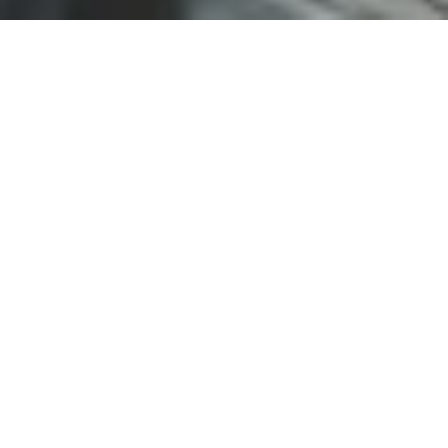
Unsere
Dienstleistungen
HEIZUNG
Heizungsplanung ist ein komplexer Prozess, bei dem
alle Normen, Vorschriften und Sicherheitsvorkehrungen
berücksichtigt werden müssen. Deshalb entwickeln wir
hochwertige technische Raumheizungssysteme.
LÜFTUNG